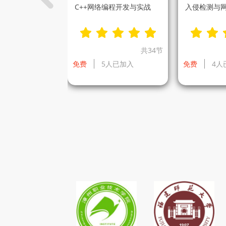
p教程（YHY艺术
C++网络编程开发与实战
入侵检测与
共20节
共34节
已加入
基础
免费
5人已加入
免费
4人