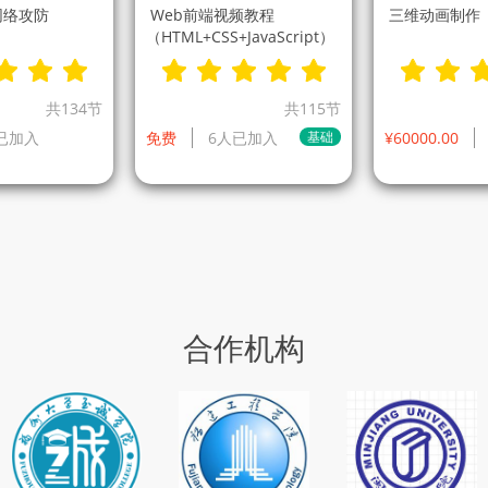
网络攻防
Web前端视频教程
三维动画制作
（HTML+CSS+JavaScript）
共134节
共115节
已加入
免费
6人已加入
基础
¥60000.00
合作机构