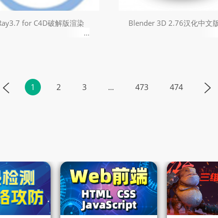
Ray3.7 for C4D破解版渲染
Blender 3D 2.76汉化中文
器
1
2
3
...
473
474