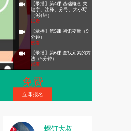
【录播】第4课 基础概念-关
键字、注释、分号、大小写
（9分钟）
试看
【录播】第5课 初识变量（9
分钟）
试看
【录播】第6课 查找元素的方
法（5分钟）
试看
【录播】第7课 初识函数和事
免费
件（10分钟）
【录播】第8课 事件函数绑定
立即报名
（9分钟）
【录播】第9课 获取html元素
的值（9分钟）
【录播】第10课 设置元素内
容以及innerText（10分钟）
螺钉大叔