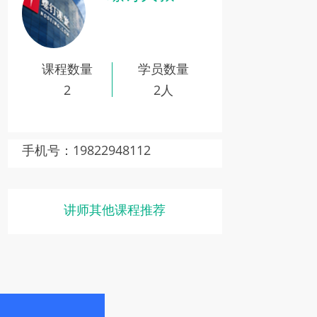
【录播】第11课 获取和设置
input的内容（4分钟）
【录播】第12课 设置html元
素的样式（9分钟）
课程数量
学员数量
【录播】第13课 课堂练习
2
1（12分钟）
2人
【录播】第14课 课堂练习
2（8分钟）
【录播】第15课 初识数据类
手机号：19822948112
型（12分钟）
【录播】第16课 运算符（8分
钟）
讲师其他课程推荐
【录播】第17课 字体放大缩
小效果（8分钟）
【录播】第18课 课堂练习
3（9分钟）
【录播】第19课 流程控制（9
分钟）