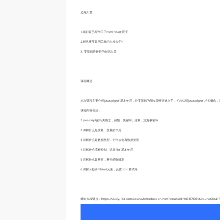
适用人群
1.最好是已经学习了html+css的同学
2.想从事互联网工作的在校大学生
3. 零基础待转行的在职人员
课程概述
本次课程主要介绍javascript的基本使用，让零基础的朋友能够快速上手，初步认识javascript的相关概念，培养
课程内容包括：
1 javascript的相关概念，例如：关键字、注释、注意事项等
2 讲解什么是变量，变量的作用
3 讲解什么是数据类型，为什么会有数据类型
4 讲解什么流程控制、运算符的基本使用
5 讲解什么是事件，事件函数绑定
6 讲解js去操作html元素，设置html样式等
螺钉大叔链接；https://study.163.com/course/introduction.htm?courseId=1004576054#/courseDetail?