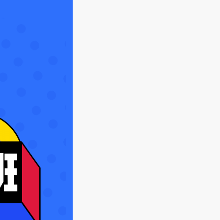
【录播】第20课 本章总结-如
何学好编程语言（7分钟）
第2章 变量、数据类型、云算符
程描述不相符
治/时事）
【录播】第21课 变量的相关
细节（18分钟）
内容（黄/赌/毒/传销）
/网站/广告
【录播】第22课 数据类型细
过多
节-数字类型（10分钟）
黑屏、模糊
【录播】第23课 数据类型细
节-String_字符串类型（10分
钟）
【录播】第24课 数据类型细
节-Boolean布尔类型开关应
用（13分钟）
【录播】第25课 数据类型细
节-null和undefined（5分
钟）
【录播】第26课 强制类型转
换-强制转换成数字（12分