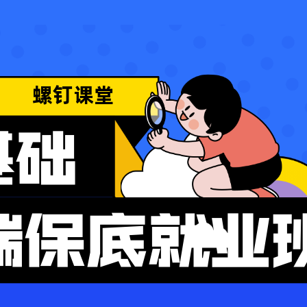
诱导学员私下交易
论违规（黄/赌/毒/传销）
讲课内容与课
言论违规（政
上课老师与介绍的不相符
不当言论（辱骂他人）
上课涉及违规
宣传其他平台
宣传其他平台/网站
课程内容广告
视频加载失败、卡住无法播放
视频不流畅、
提交