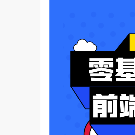
反馈
举报
言
*
*
反馈内容
举报内容
（多选）
（多选）
名称