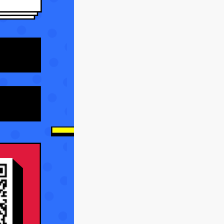
符、字符串连接符、运算符优
先级（5分钟）
【录播】第36课 本章总结（3
分钟）
第3章 流程控制
【录播】第37课 if语句复习总
结（14分钟）
【录播】第38课 练习-QQ号
码登录验证（24分钟）
【录播】第39课 if...else
if...else（10分钟）
【录播】第40课 练习总结-新
手解决编程思路问题（10分
钟）
【录播】第41课 switch语句
（10分钟）
【录播】第42课 switch实现