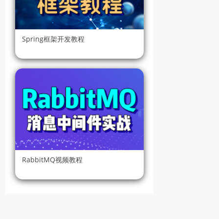
【录播】第17课 环境搭建
（15分钟）
Spring框架开发教程
第18课
【录播】第18课 显示数据列
表（12分钟）
第19课
【录播】第19课 上传文件到
Web服务器（12分钟）
第20课
【录播】第20课 文件上传
RabbitMQ视频教程
（14分钟）
第21课
【录播】第21课 上传成功后
页面不刷新响应（5分钟）