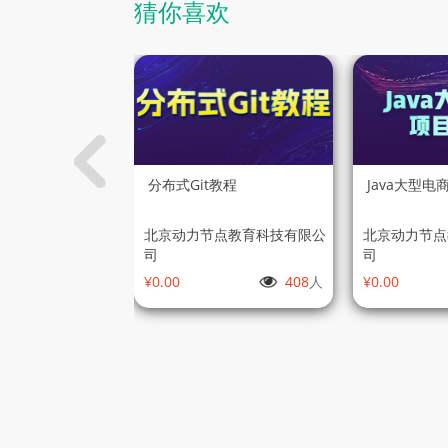
猜你喜欢
udAlibaba微服务
分布式Git教程
Java大型
教育科技有限公
北京动力节点教育科技有限公
北京动力节点
司
司
422
人
¥0.00
408
人
¥0.00