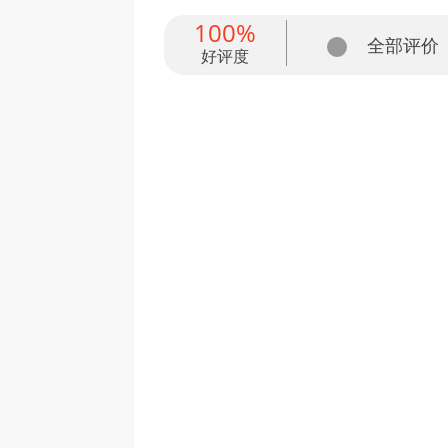
100%
全部评价
好评度
反馈
举报
言
*
*
反馈内容
举报内容
（多选）
（多选）