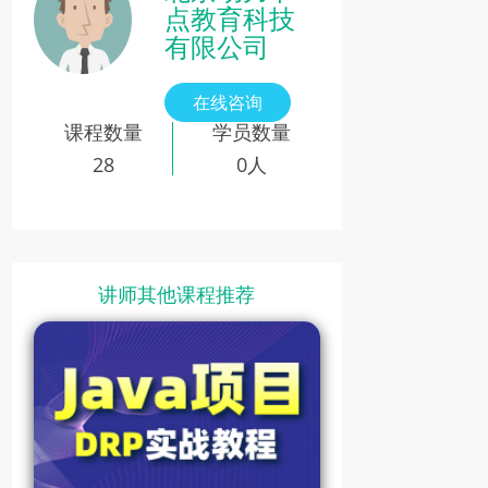
点教育科技
【录播】第8课 测试上传（14
有限公司
分钟）
在线咨询
第9课
课程数量
学员数量
【录播】第9课 测试下载和删
除（3分钟）
28
0人
第10课
【录播】第10课 安装
Nginx（5分钟）
讲师其他课程推荐
第11课
【录播】第11课 配置扩展模
程描述不相符
治/时事）
块（10分钟）
内容（黄/赌/毒/传销）
/网站/广告
过多
第12课
【录播】第12课 扩展模块执
黑屏、模糊
行流程（9分钟）