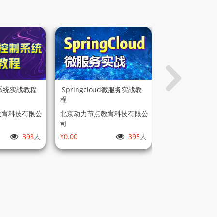
第22课
【录播】第22课 文件下载
（17分钟）
第23课
【录播】第23课 文件删除（8
分钟）
系统实战教程
Springcloud微服务实战教
SSH框架全套
程
项目）
第24课
教育科技有限公
北京动力节点教育科技有限公
北京动力节点
【录播】第24课 Spring文件
司
司
上传大小限制（4分钟）
398
人
¥0.00
395
人
免费
第25课
【录播】第25课 安装
Linux（7分钟）
第26课