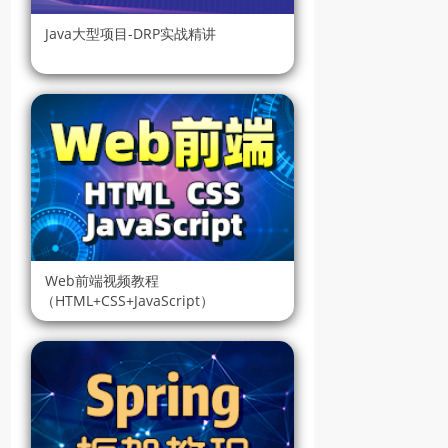
Java大型项目-DRP实战精讲
第13课
【录播】第13课 ava客户端
jar包（6分钟）
第14课
【录播】第14课 Java上传文
件（11分钟）
第15课
【录播】第15课 Java下载文
Web前端视频教程
件（9分钟）
（HTML+CSS+JavaScript）
第16课
【录播】第16课 Java删除文
件（5分钟）
第17课