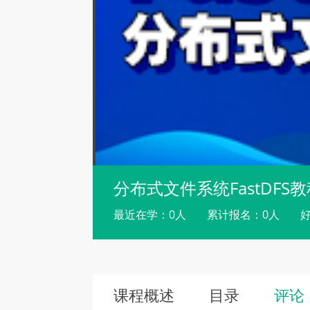
分布式文件系统FastDFS
最近在学：0人
累计报名：0人
好
课程概述
目录
评论