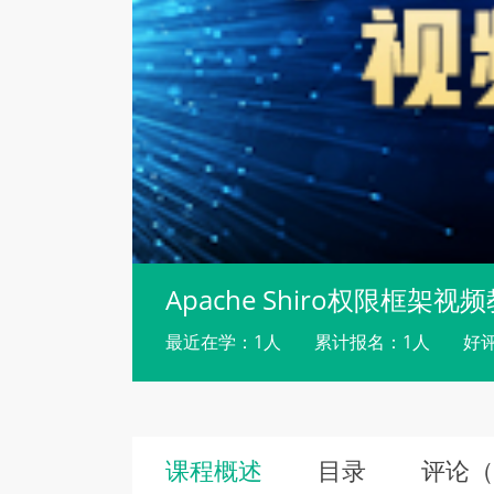
Apache Shiro权限框架视
最近在学：1人
累计报名：1人
好评
课程概述
目录
评论（